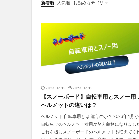
新着順
人気順
お勧めカテゴリ
初心者
板
グローブ
雑談
バインディング
ブーツ
小物
ゴーグル
ヘルメット
アルペン
2023-07-19
2023-07-19
【スノーボード】自転車用とスノー用
ヘルメットの違いは？
ヘルメット 自転車用とは 違うのか？ 2023年4月
自転車でのヘルメット着用が努力義務になりまし
これを機にスノーボードのヘルメットも増えてく