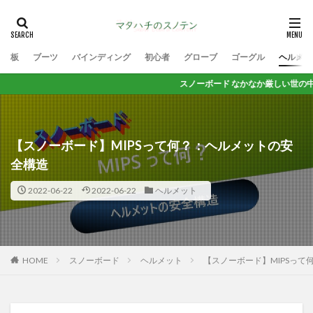
板
ブーツ
バインディング
初心者
グローブ
ゴーグル
ヘルメッ
スノーボード なかなか厳しい世の中だけど 思いっき
【スノーボード】MIPSって何？：ヘルメットの安
全構造
2022-06-22
2022-06-22
ヘルメット
HOME
スノーボード
ヘルメット
【スノーボード】MIPSっ