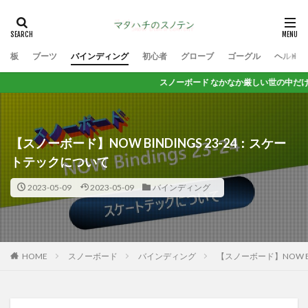
板
ブーツ
バインディング
初心者
グローブ
ゴーグル
ヘルメッ
スノーボード なかなか厳しい世の中だけど 思いっきり
【スノーボード】NOW BINDINGS 23-24：スケー
トテックについて
2023-05-09
2023-05-09
バインディング
HOME
スノーボード
バインディング
【スノーボード】NOW B