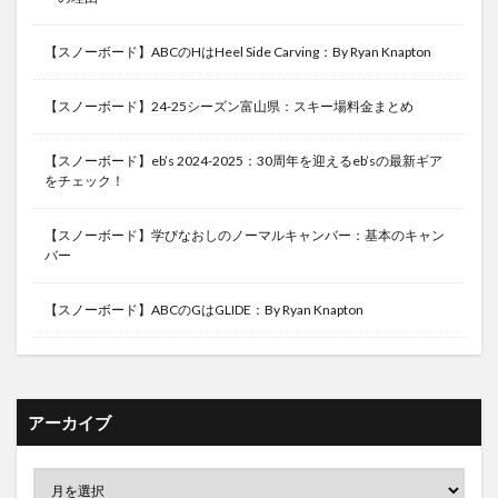
【スノーボード】ABCのHはHeel Side Carving：By Ryan Knapton
【スノーボード】24-25シーズン富山県：スキー場料金まとめ
【スノーボード】eb’s 2024-2025：30周年を迎えるeb’sの最新ギア
をチェック！
【スノーボード】学びなおしのノーマルキャンバー：基本のキャン
バー
【スノーボード】ABCのGはGLIDE：By Ryan Knapton
アーカイブ