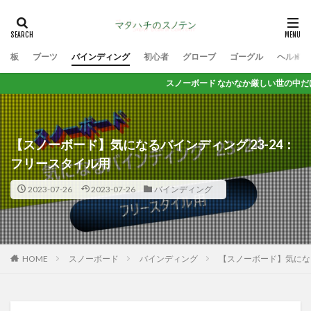
板
ブーツ
バインディング
初心者
グローブ
ゴーグル
ヘルメッ
スノーボード なかなか厳しい世の中だけど 思いっきり楽し
【スノーボード】気になるバインディング 23-24：
フリースタイル用
2023-07-26
2023-07-26
バインディング
HOME
スノーボード
バインディング
【スノーボード】気になる