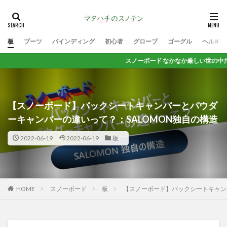
板
ブーツ
バインディング
初心者
グローブ
ゴーグル
ヘルメッ
スノーボード なかなか厳しい世の中だけど 思いっき
【スノーボード】バックシートキャンバーとパウダ
ーキャンバーの違いって？：SALOMON独自の構造
2022-06-19
2022-06-19
板
HOME
スノーボード
板
【スノーボード】バックシートキャン