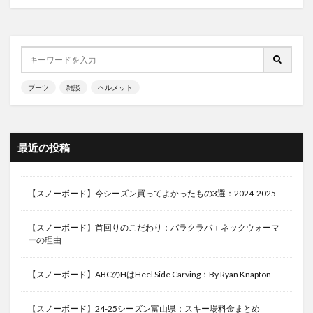
ブーツ
雑談
ヘルメット
最近の投稿
【スノーボード】今シーズン買ってよかったもの3選：2024-2025
【スノーボード】首回りのこだわり：バラクラバ＋ネックウォーマ
ーの理由
【スノーボード】ABCのHはHeel Side Carving：By Ryan Knapton
【スノーボード】24-25シーズン富山県：スキー場料金まとめ