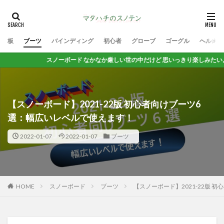
板
ブーツ
バインディング
初心者
グローブ
ゴーグル
ヘルメッ
スノーボード なかなか厳しい世の中だけど 思いっきり楽しみたいよね!!!
【スノーボード】2021-22版 初心者向けブーツ6
選：幅広いレベルで使えます！
2022-01-07
2022-01-07
ブーツ
HOME
スノーボード
ブーツ
【スノーボード】2021-22版