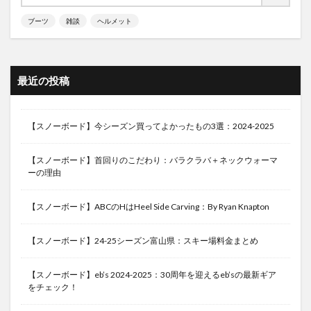
ブーツ
雑談
ヘルメット
最近の投稿
【スノーボード】今シーズン買ってよかったもの3選：2024-2025
【スノーボード】首回りのこだわり：バラクラバ＋ネックウォーマ
ーの理由
【スノーボード】ABCのHはHeel Side Carving：By Ryan Knapton
【スノーボード】24-25シーズン富山県：スキー場料金まとめ
【スノーボード】eb’s 2024-2025：30周年を迎えるeb’sの最新ギア
をチェック！