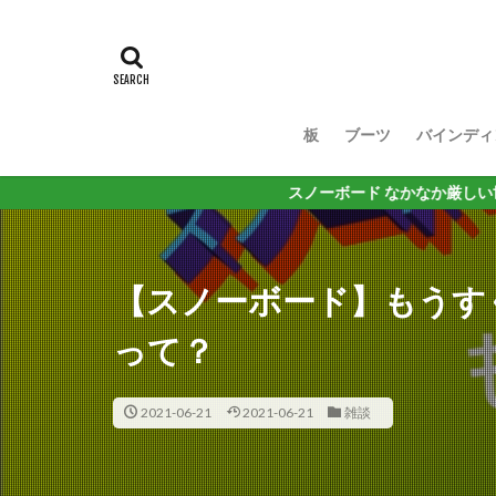
板
ブーツ
バインディ
スノーボード なかなか厳しい世の中だけど 思
【スノーボード】もうす
って？
2021-06-21
2021-06-21
雑談