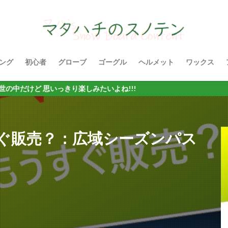
ング
初心者
グローブ
ゴーグル
ヘルメット
ワックス
いっきり楽しみたいよね!!!
ぐ販売？：広域シーズンパス