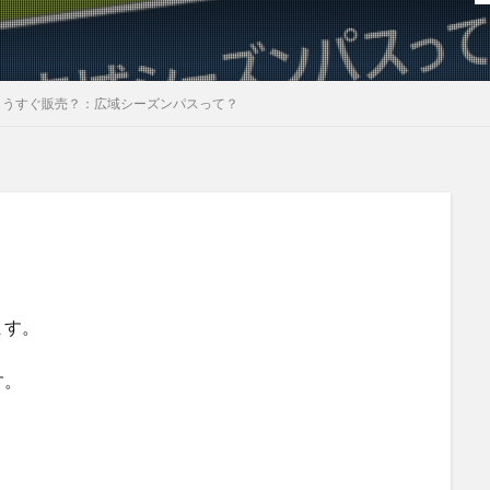
もうすぐ販売？：広域シーズンパスって？
ます。
す。