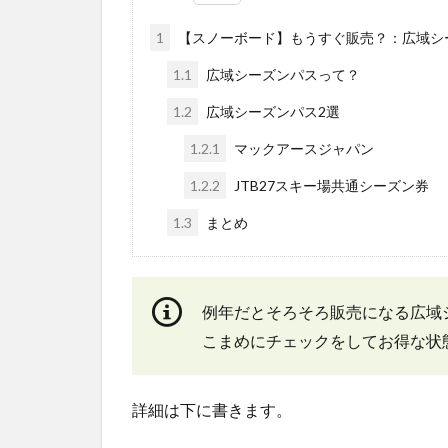
1
【スノーボード】もうすぐ販売？：広域シ
1.1
広域シーズンパスって？
1.2
広域シーズンパス2選
1.2.1
マックアースジャパン
1.2.2
JTB27スキー場共通シーズン券
1.3
まとめ
例年だとそろそろ販売になる広域
こまめにチェックをしてお得な状
詳細は下に書きます。