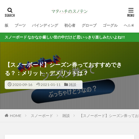
板
ブーツ
バインディング
初心者
グローブ
ゴーグル
ヘルメッ
ド なかなか厳しい世の中だけど 思いっきり楽しみたいよね!!!
【スノーボード】シーズン券っておすすめでき
る？：メリット・デメリットは？
2020-09-16
2021-01-11
雑談
HOME
スノーボード
雑談
【スノーボード】シーズン券ってお