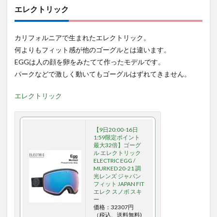
エレクトリック
カリフォルニアで生まれたエレクトリック。
何よりもフィット感が他のゴーグルとは違います。
EGGは人の顔を卵をみたてて作ったモデルです。
パークなどで激しく動いてもゴーグルはずれてきません。
エレクトリック
【9日20:00-16日
1:59限定ポイント
最大32倍】ゴーグ
ル エレクトリック
ELECTRIC EGG /
MURKED 20-21 調
光レンズ ジャパン
フィット JAPAN FIT
エレク スノボ スキ
ー
価格：32307円
（税込、送料無料)