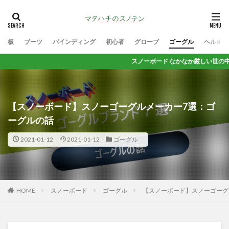
板
ブーツ
バインディング
初心者
グローブ
ゴーグル
ヘルメッ
スノーボード なかなか厳しい世の中だけど 思いっき
【スノーボード】スノーゴーグルメーカー7選：ゴ
ーグルの話
2021-01-12
2021-01-12
ゴーグル
HOME
スノーボード
ゴーグル
【スノーボード】スノーゴーグ