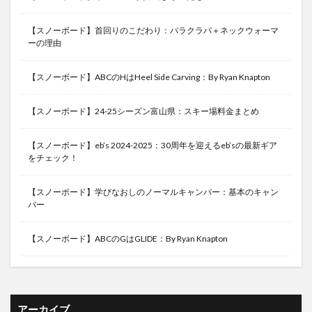
【スノーボード】首回りのこだわり：バラクラバ＋ネックウォーマ
ーの理由
【スノーボード】ABCのHはHeel Side Carving：By Ryan Knapton
【スノーボード】24-25シーズン富山県：スキー場料金まとめ
【スノーボード】eb’s 2024-2025：30周年を迎えるeb’sの最新ギア
をチェック！
【スノーボード】学びなおしのノーマルキャンバー：基本のキャン
バー
【スノーボード】ABCのGはGLIDE：By Ryan Knapton
アーカイブ