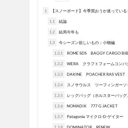
1
【スノーボード】今季買おうか迷っている
1.1
結論
1.2
結局今年も
1.3
今シーズン欲しいもの：小物編
1.3.1
ROME SDS BAGGY CARGO BIB
1.3.2
WERA クラフトフォームコンパ
1.3.3
DAKINE POACHER RAS VEST
1.3.4
スノサウルス ツーフィンガーソ
1.3.5
レッグバッグ（ホルスターバッグ
1.3.6
NOMADIK 777 G JACKET
1.3.7
Patagonia マイクロ-D-ゲイター
1.3.8
DOMINATOR RENEW