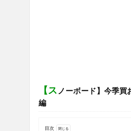
【ス
ノーボード】今季買
編
目次