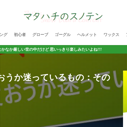
ング
初心者
グローブ
ゴーグル
ヘルメット
ワックス
世の中だけど 思いっきり楽しみたいよね!!!
おうか迷っているもの：その