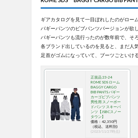
ギアカタログを見て一目ぼれしたのがロー
バギーパンツのビブパンツバージョンが欲
バギーパンツも流行ったのが数年前で、そ
各ブランド出しているのを見ると、まだ人
足首がゴムになっていて、ブーツごといけ
正規品 23-24
ROME SDS ローム
BAGGY CARGO
BIB PANTS バギー
カーゴビブパンツ
男性用 スノーボー
ドパンツ スキーパ
ンツ【JSBCスノー
タウン】
価格：42,350円
（税込、送料別)
(2023/11/27時点)