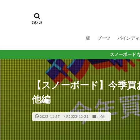
板
ブーツ
バインディ
スノーボード なかなか厳しい
【スノーボード】今季買
他編
2023-11-27
2023-12-21
小物