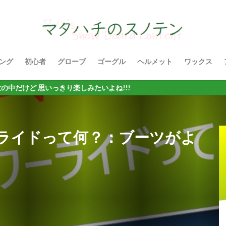
ング
初心者
グローブ
ゴーグル
ヘルメット
ワックス
いっきり楽しみたいよね!!!
ライドって何？：ブーツがよ