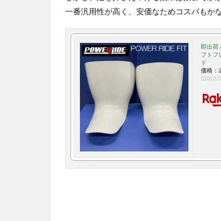
一番汎用性が高く、安価なためコスパもか
即出荷 パ
フトフ
ド
価格：2
(2022