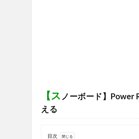
【ス
ノーボード】Power
える
目次