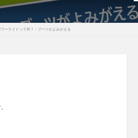
パワーライドって何？：ブーツがよみがえる
。
す。