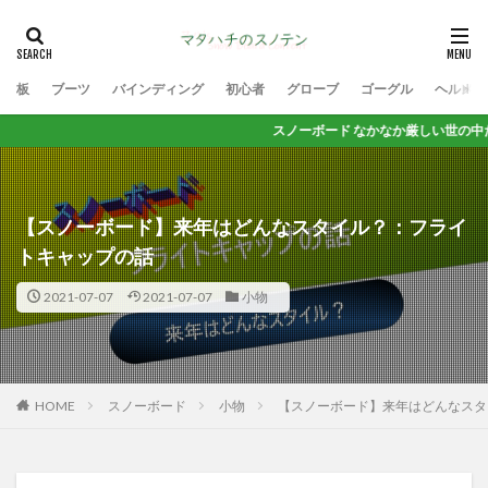
板
ブーツ
バインディング
初心者
グローブ
ゴーグル
ヘルメッ
スノーボード なかなか厳しい世の中だけど 思いっきり
【スノーボード】来年はどんなスタイル？：フライ
トキャップの話
2021-07-07
2021-07-07
小物
HOME
スノーボード
小物
【スノーボード】来年はどんなスタ