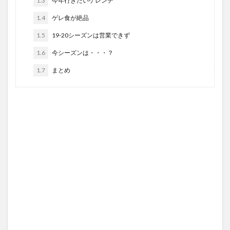
1.3
今年行きたいゲレンデ
1.4
ゲレ食が絶品
1.5
19-20シーズンは営業できず
1.6
今シーズンは・・・？
1.7
まとめ