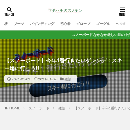
板
ブーツ
バインディング
初心者
グローブ
ゴーグル
ヘルメッ
スノーボード なかなか厳しい世の中だけど 思いっき
【スノーボード】今年1番行きたいゲレンデ：スキ
ー場に行こう!!
2021-01-02
2021-01-02
雑談
HOME
スノーボード
雑談
【スノーボード】今年1番行きたい