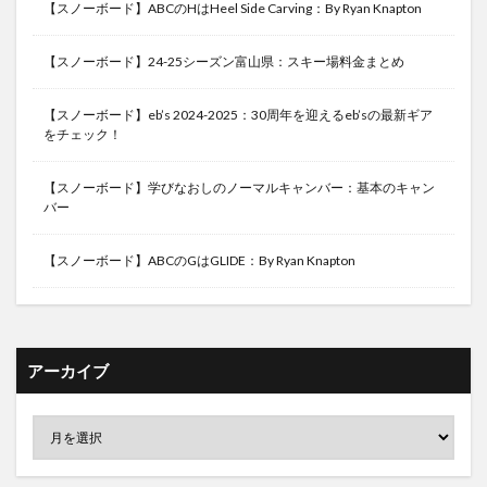
【スノーボード】ABCのHはHeel Side Carving：By Ryan Knapton
【スノーボード】24-25シーズン富山県：スキー場料金まとめ
【スノーボード】eb’s 2024-2025：30周年を迎えるeb’sの最新ギア
をチェック！
【スノーボード】学びなおしのノーマルキャンバー：基本のキャン
バー
【スノーボード】ABCのGはGLIDE：By Ryan Knapton
アーカイブ