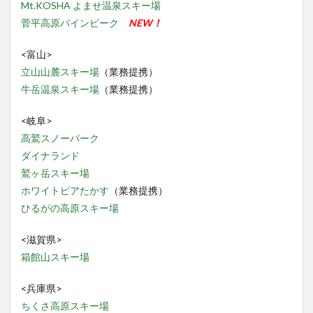
Mt.KOSHA よませ温泉スキー場
菅平高原パインビーク
NEW！
<富山>
立山山麓スキー場
（業務提携）
牛岳温泉スキー場
（業務提携）
<岐阜>
高鷲スノーパーク
ダイナランド
鷲ヶ岳スキー場
ホワイトピアたかす
（業務提携）
ひるがの高原スキー場
<滋賀県>
箱館山スキー場
<兵庫県>
ちくさ高原スキー場