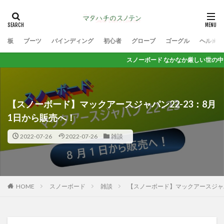
板
ブーツ
バインディング
初心者
グローブ
ゴーグル
ヘルメッ
スノーボード なかなか厳しい世の中だけど 思いっき
【スノーボード】マックアースジャパン22-23：8月
1日から販売へ！
2022-07-26
2022-07-26
雑談
HOME
スノーボード
雑談
【スノーボード】マックアースジャパ