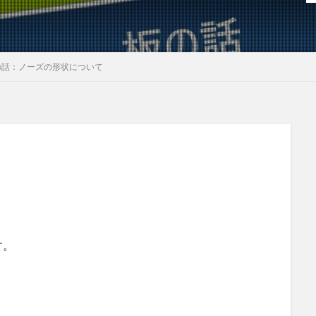
の話：ノーズの形状について
。
す。