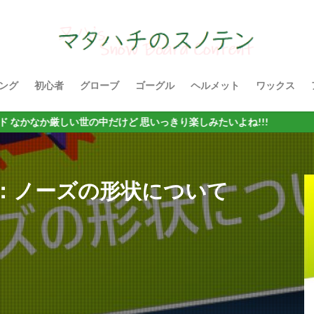
ング
初心者
グローブ
ゴーグル
ヘルメット
ワックス
しい世の中だけど 思いっきり楽しみたいよね!!!
：ノーズの形状について