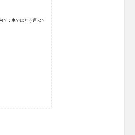
内？：車ではどう運ぶ？