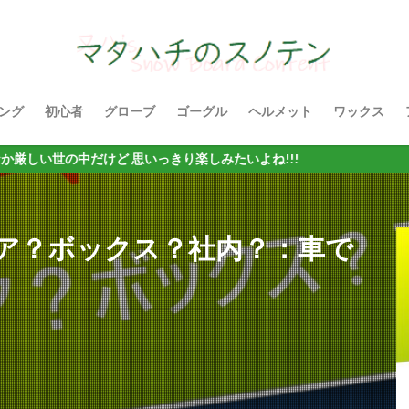
ング
初心者
グローブ
ゴーグル
ヘルメット
ワックス
だけど 思いっきり楽しみたいよね!!!
ア？ボックス？社内？：車で