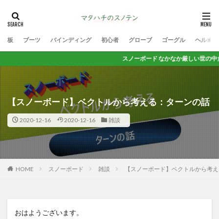
板
ブーツ
バインディング
初心者
グローブ
ゴーグル
ヘルメッ
スノーボード なかなか厳しい世の中だけど 思いっ
【スノーボード】ベクトルから考える：ターンの話
2020-12-16
2020-12-16
雑談
HOME
スノーボード
雑談
【スノーボード】ベクトルから考え
おはようございます。